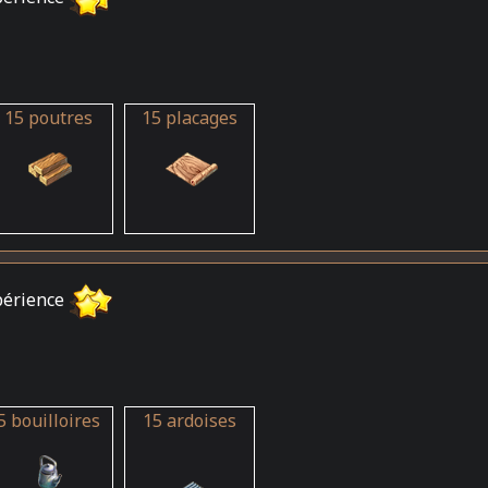
15 poutres
15 placages
périence
5 bouilloires
15 ardoises