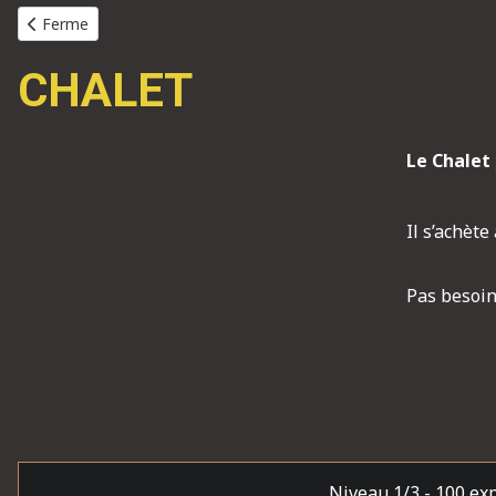
Article précédent : Ferme
Ferme
CHALET
Le Chalet
Il s’achèt
Pas besoin 
Niveau 1/3
- 100 ex