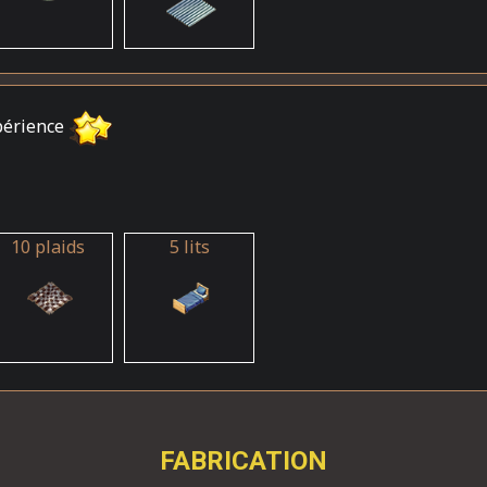
périence
10 plaids
5 lits
FABRICATION