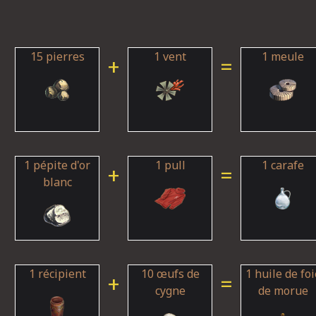
15 pierres
1 vent
1 meule
+
=
1 pépite d'or
1 pull
1 carafe
+
=
blanc
1 récipient
10 œufs de
1 huile de foi
+
=
cygne
de morue