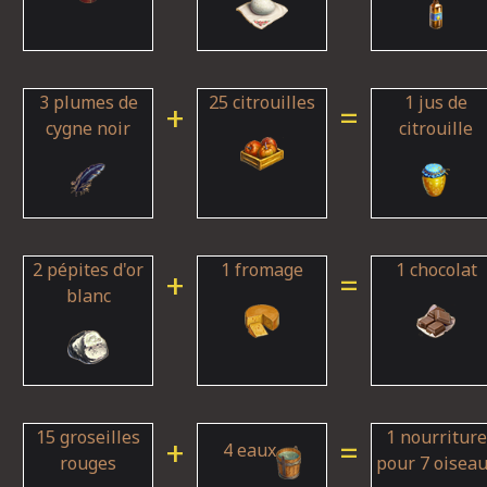
3 plumes de
25 citrouilles
1 jus de
+
=
cygne noir
citrouille
2 pépites d'or
1 fromage
1 chocolat
+
=
blanc
15 groseilles
1 nourriture
+
=
4 eaux
rouges
pour 7 oisea