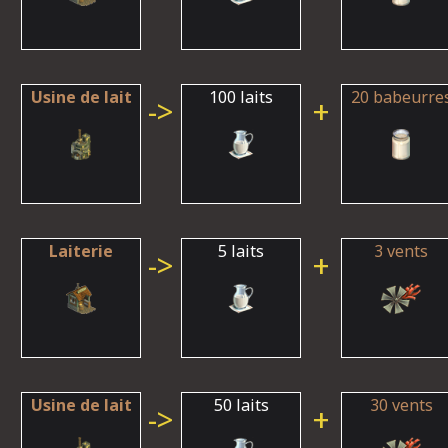
Usine de lait
100 laits
20 babeurre
->
+
Laiterie
5 laits
3 vents
->
+
Usine de lait
50 laits
30 vents
->
+