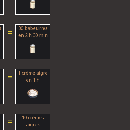
s
30 babeurres
=
en 2 h 30 min
1 crème aigre
=
en 1 h
10 crèmes
=
aigres