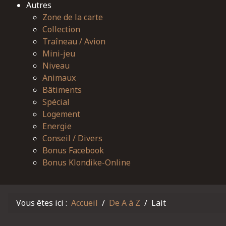
Autres
Zone de la carte
Collection
Traîneau / Avion
Mini-jeu
Niveau
Animaux
Bâtiments
Spécial
Logement
Energie
Conseil / Divers
Bonus Facebook
Bonus Klondike-Online
Vous êtes ici :
Accueil
De A à Z
Lait