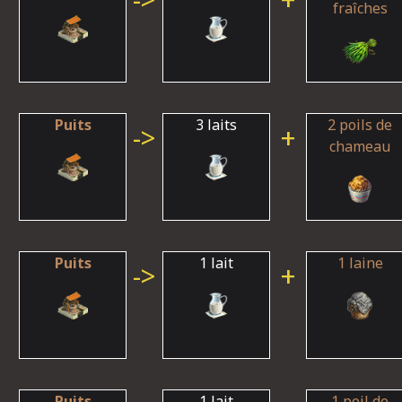
fraîches
Puits
3 laits
2 poils de
->
+
chameau
Puits
1 lait
1 laine
->
+
Puits
1 lait
1 poil de