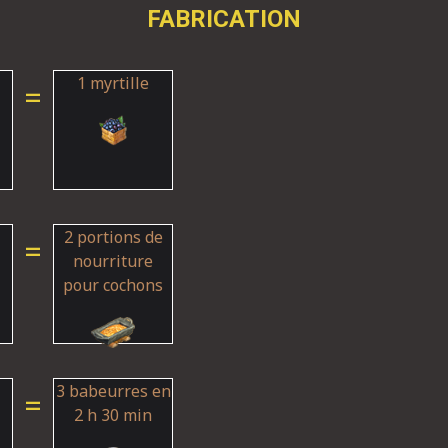
FABRICATION
1 myrtille
=
2 portions de
=
nourriture
pour cochons
3 babeurres en
=
2 h 30 min