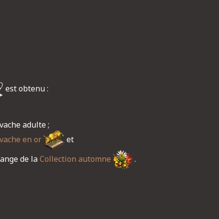
est obtenu :
 vache adulte ;
 vache en or
et
ange de la
Collection automne
.