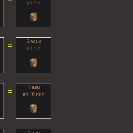
en 1 h
5 eaux
=
en 1 h
1 eau
=
en 10 min
1 eau