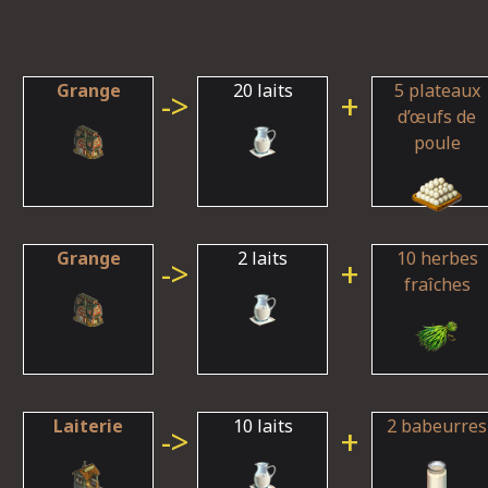
Grange
20 laits
5 plateaux
->
+
d’œufs de
poule
Grange
2 laits
10 herbes
->
+
fraîches
Laiterie
10 laits
2 babeurres
->
+