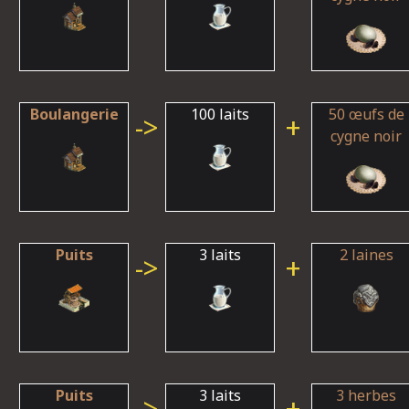
Boulangerie
100 laits
50 œufs de
->
+
cygne noir
Puits
3 laits
2 laines
->
+
Puits
3 laits
3 herbes
->
+