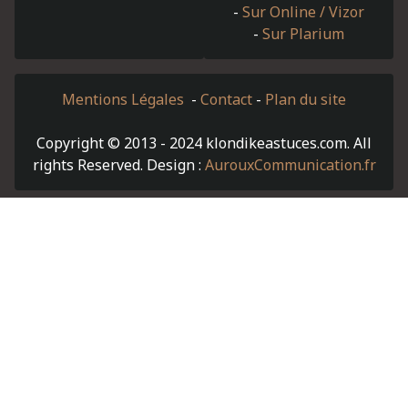
-
Sur Online / Vizor
-
Sur Plarium
Mentions Légales
-
Contact
-
Plan du site
Copyright © 2013 - 2024 klondikeastuces.com. All
rights Reserved. Design :
AurouxCommunication.fr