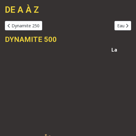
DE A À Z
Article précédent : Dynamite 250
Article su
Dynamite 250
Eau
DYNAMITE 500
La