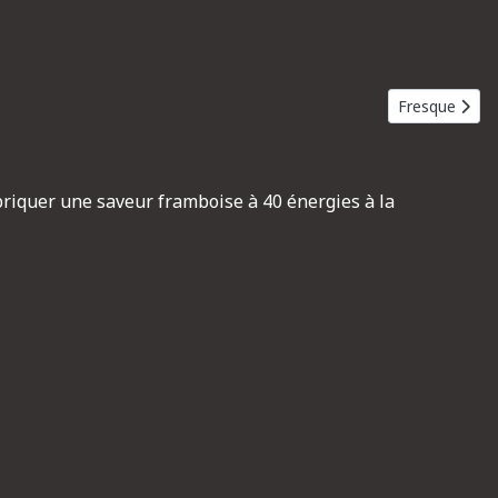
Article suivan
Fresque
briquer une saveur framboise à 40 énergies à la